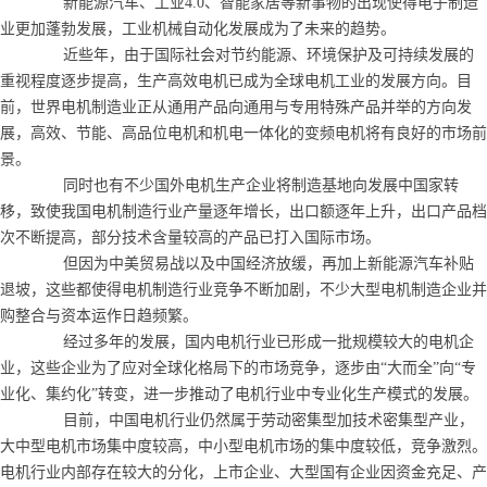
新能源汽车、工业4.0、智能家居等新事物的出现使得电子制造
业更加蓬勃发展，工业机械自动化发展成为了未来的趋势。
近些年，由于国际社会对节约能源、环境保护及可持续发展的
重视程度逐步提高，生产高效电机已成为全球电机工业的发展方向。目
前，世界电机制造业正从通用产品向通用与专用特殊产品并举的方向发
展，高效、节能、高品位电机和机电一体化的变频电机将有良好的市场前
景。
同时也有不少国外电机生产企业将制造基地向发展中国家转
移，致使我国电机制造行业产量逐年增长，出口额逐年上升，出口产品档
次不断提高，部分技术含量较高的产品已打入国际市场。
但因为中美贸易战以及中国经济放缓，再加上新能源汽车补贴
退坡，这些都使得电机制造行业竞争不断加剧，不少大型电机制造企业并
购整合与资本运作日趋频繁。
经过多年的发展，国内电机行业已形成一批规模较大的电机企
业，这些企业为了应对全球化格局下的市场竞争，逐步由“大而全”向“专
业化、集约化”转变，进一步推动了电机行业中专业化生产模式的发展。
目前，中国电机行业仍然属于劳动密集型加技术密集型产业，
大中型电机市场集中度较高，中小型电机市场的集中度较低，竞争激烈。
电机行业内部存在较大的分化，上市企业、大型国有企业因资金充足、产