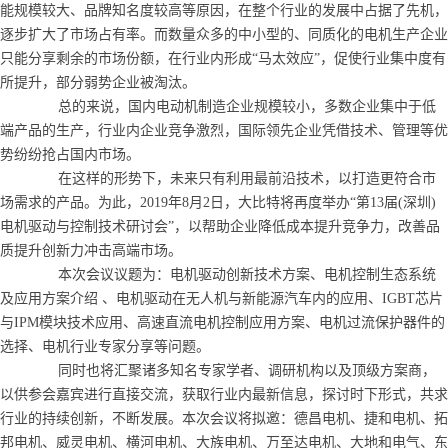
能规模较大、品牌知名度较高等原因，在整个行业的发展中占据了先机，
逐步扩大了市场占有率。而数量众多的中小型的、同质化的电机生产企业
只能分享剩余的市场份额，在行业内形成“马太效应”，促使行业集中度有
所提升，部分弱势企业被淘汰。
总的来说，国内电动机制造企业规模较小，多数企业集中于低
端产品的生产，行业内企业竞争激烈，国际领先企业凭借技术、管理等优
势纷纷抢占国内市场。
在这样的形势下，未来只有利用最前沿技术，以打造更符合市
场需求的产品。为此，2019年8月2日，大比特将再度举办“第13届(深圳)
电机驱动与控制技术研讨会”，以帮助企业降低成本提升竞争力，改善品
质提升创新力冲击高端市场。
本次会议议题为：电机驱动创新技术方案、电机控制生态系统
及应用方案介绍 、电机驱动在无人机与新能源汽车内的应用、IGBT芯片
与IPM模块技术应用、高速直流电机控制应用方案、电机过流保护器件的
选择、电机行业专家分享等问题。
同时也将汇聚诸多知名专家学者、调研机构以及顶级方案商，
以供参会嘉宾进行直接交流，获取行业内最新信息，探讨时下形式，共求
行业的持续创新，不断发展。本次会议将拟邀：德昌电机、捷和电机、拓
邦电机、威灵电机、横河电机、大族电机、万至达电机、大地和电气、东