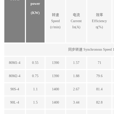
power
(KW)
转速
电流
效率
Speed
Current
Efficiency
(r/min)
In(A)
η(%)
同步转速 Synchronous Speed 1
80M1-4
0.55
1390
1.57
71
80M2-4
0.75
1390
1.88
79.6
90S-4
1.1
1400
2.67
81.4
90L-4
1.5
1400
3.44
82.8