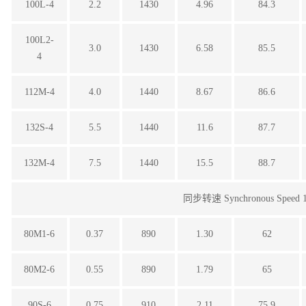
100L-4
2.2
1430
4.96
84.3
100L2-
3.0
1430
6.58
85.5
4
112M-4
4.0
1440
8.67
86.6
132S-4
5.5
1440
11.6
87.7
132M-4
7.5
1440
15.5
88.7
同步转速 Synchronous Speed 1
80M1-6
0.37
890
1.30
62
80M2-6
0.55
890
1.79
65
90S-6
0.75
910
2.11
75.9